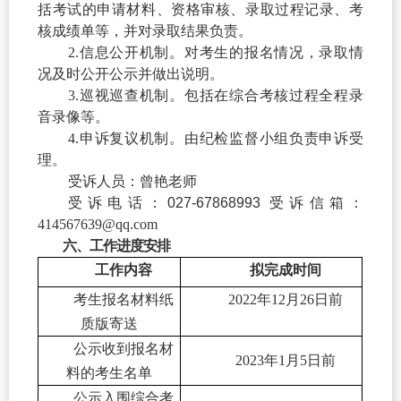
括考试的申请材料、资格审核、录取过程记录、考
核成绩单等，并对录取结果负责。
2.
信息公开机制。对考生的报名情况，录取情
况及时公开公示并做出说明。
3.
巡视巡查机制。包括在综合考核过程全程录
音录像等。
4.
申诉复议机制。由纪检监督小组负责申诉受
理。
受诉人员：曾艳老师
受诉电话：
027-67868993
受诉信箱：
414567639@qq.com
六、工作进度安排
工作内容
拟完成时间
考生报名材料纸
2022
年
12
月
26
日前
质版寄送
公示收到报名材
2023
年
1
月
5
日前
料的考生名单
公示入围综合考