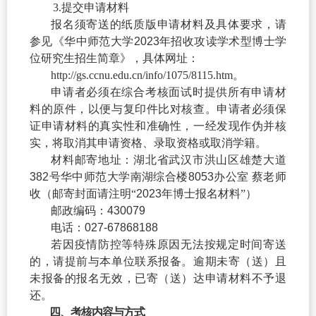
3.
提交申请材
料
报名须寄送的纸质版申请材料及具体要求，请
参见《华中师范大学
2023
年招收攻读学术型博士学
位研究生招生简章》，具体网址：
http://gs.ccnu.edu.cn/info/1075/8115.htm
。
申请者必须在综合考核面试时提供所有申请材
料的原件，以便与复印件比对核查。申请者必须保
证申请材料的真实性和准确性，一经发现作伪并核
实，将取消其申请资格、录取资格或取消学籍。
材料邮寄地址：湖北省武汉市洪山区雄楚大道
382
号华中师范大学南湖综合楼
8053
办公室 蔡老师
收（邮寄封面请注明“
2023
年博士报名材料”）
邮政编码：
430079
电话：
027-67868188
若因疫情防控等特殊原因无法按规定时间寄送
的，请提前与本单位联系报备。逾期未寄（送）且
未报备的报名无效，已寄（送）达申请材料不予退
还。
四、考核内容与方式