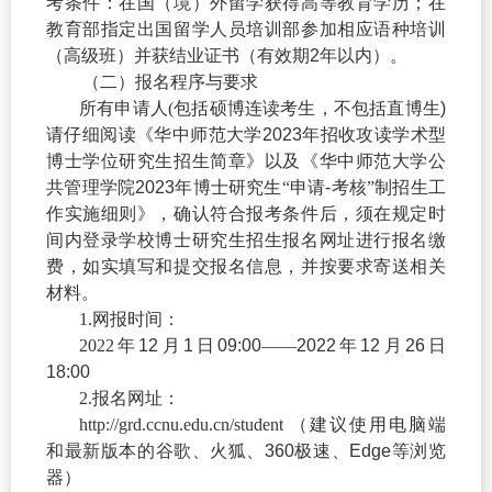
考条件：在国（境）外留学获得高等教育学历；在
教育部指定出国留学人员培训部参加相应语种培训
（高级班）并获结业证书（有效期
2
年以内）。
（二）报名程序与要求
所有申请人
(
包括硕博连读考生，不包括直博生
)
请仔细阅读《华中师范大学
2023
年招收攻读学术型
博士学位研究生招生简章》以及《华中师范大学公
共管理学院
2023
年博士研究生“申请
-
考核”制招生工
作实施细则》，确认符合报考条件后，须在规定时
间内登录学校博士研究生招生报名网址进行报名缴
费，如实填写和提交报名信息，并按要求
寄送相关
材
料。
1.
网报时间：
2022
年
12
月
1
日
09:00
——
2022
年
12
月
26
日
18:00
2.
报名网址：
http://grd.ccnu.edu.cn/student
（建议使用电脑端
和最新版本的谷歌、火狐、
360
极速、
Edge
等浏览
器）