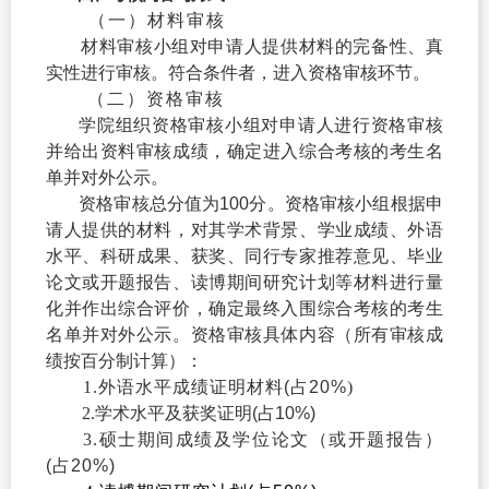
（一）
材料审核
材料审核
小组对申请人提供材料的完备性、真
实性进行审核。符合条件者，进入资
格审核环节。
（二）资格审核
学院组织资格审核小组对申请人进行资格审核
并给出资料审核成绩，确定进入综合考核的考生名
单并对外公示。
资格审
核总分值为
100
分。资格
审核
小组根据申
请人提供的材料，对其学术背景、
学业成绩、外语
水
平、科研成果、获奖、同行专家推荐意见、毕业
论文或开题报告、读
博期
间研究计划等材料进行量
化并作出综合评价，确定最终入围综合考核的考生
名单并对外
公
示。资格审核具体内容（所有审核成
绩按百分制计算）：
1.
外语水平成绩证明材料
(
占
20%
)
2.
学术水平及获奖
证明
(
占
10%)
3.
硕士期间成绩及学位论文（或开题报告）
(
占
20%)