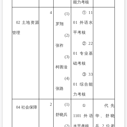
能力考核
4
① 11
(1)
02
土地资源
01 外语水
罗翔
平考核
管理
(2)
② 22
张祚
01 专业基
(3)
础考核
柯善淦
③ 33
(4)
01 综合能
张路
力考核
2
(1)
①
代先
04
社会保障
舒晓兵
1101
外语
华、舒晓
(2)
水平考核
兵
2
位老