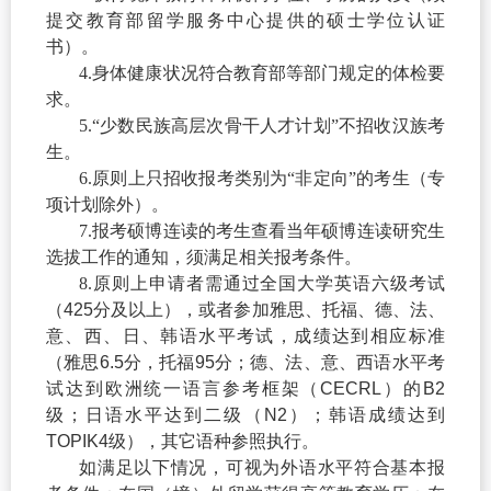
提交教育部留学服务中心提供的硕士学位认证
书）。
4.
身体健康状况符合教育部等部门规定的体检要
求。
5.
“少数民族高层次骨干人才计划”不招收汉族考
生。
6.
原则上只招收报考类别为“非定向”的考生（专
项计划除外）。
7.
报考硕博连读的考生查看当年硕博连读研究生
选拔工作的通知，须满足相关报考条件。
8.
原则上申请者需通过全国大学英语六级考试
（
425
分及以上），或者参加雅思、托福、德、法、
意、西、日、韩语水平考试，成绩达到相应标准
（雅思
6.5
分，托福
95
分；德、法、意、西语水平考
试达到欧洲统一语言参考框架（
CECRL
）的
B2
级；日语水平达到二级（
N2
）；韩语成绩达到
TOPIK4
级），其它语种参照执行。
如满足以下情况，可视为外语水平符合基本报