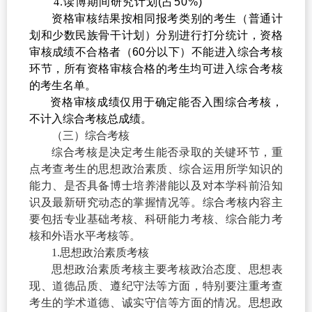
4.
读博期间研究计划
(
占
50%)
资格审核结果
按相同报考
类别的考生（普通计
划和少数民族骨干计划）分别
进行打分统计，资格
审核成绩不合格者（
60
分以下）
不能进入综合考核
环节，
所有资格审核合格的考生均可进入
综
合
考核
的考生名单
。
资
格审核成绩仅用于确定能否入围综合考核，
不计入综合考核总成绩。
（三）综合考核
综合考核是决定考生能否录取的关键环节，重
点考查考生的思想政治素质、综合运用所学知识的
能力、是否具备博士培养潜能以及对本学科前沿知
识及最新研究动态的掌握情况等。综合考核内容主
要包括专业基础考核、科研能力考核、综合能力考
核和外语水平考核等。
1.
思想政治素质考核
思想政治素质考核主要考核政治态度、思想表
现、道德品质、遵纪守法等方面，特别要注重考查
考生的学术道德、诚实守信等方面的情况。思想政