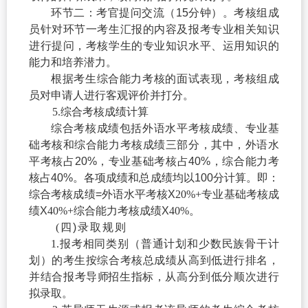
环节二：考官提问交流（
15
分钟）。考核组成
员针对环节一考生汇报的内容及报考专业相关知识
进行提问，考核学生的专业知识水平、运用知识的
能力和培养潜力。
根据考生综合能力考核的面试表现，考核组成
员对申请人进行客观评价并打分。
5.
综合考核成绩计
算
综合考核成绩包括外语水平考核成绩、专业基
础考核和综合能力考核成绩三部分，其中，外语水
平考核占
20%
，专业基础考核占
40%
，综合能力考
核占
40%
。各项成绩和总成绩均以
100
分计算。即：
综合考核成绩
=
外语水平考核
X
20%+
专业基础考核成
绩
X
40%+
综合能力考核成绩
X
40%
。
(
四
)
录取规则
1.
报考相同类别
（普通计划和少数民族骨干计
划）
的考生按综合考
核总成绩从高到低进行排名，
并结合报考导
师
招
生指标，从高分到低分顺次进行
拟录取。