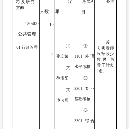
导
考试科
备注
称及研究
方向
人数
师
目
120400
10
公共管理
冷
(1)
①
01 行政管理
向明老师
只招收少
4
张立荣
1101 外语
数民
族
骨干计划
水平考核
(2)
1名。
徐增阳
②
2201 专业
(3)
基础考核
冷向明
③
3301 综合