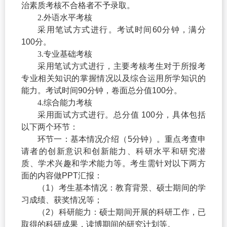
治素质考核不合格者不予录取。
2.
外语水平考核
采用笔试方式进行。考试时间
60
分钟，满分
100
分。
3.
专业基础考核
采用笔试方式进行，主要考核考生对于所报考
专业相关知识的掌握情况以及综合运用所学知识的
能力。考试时间
90
分钟，卷面总分值
100
分。
4.
综合能力考核
采用面试方式进行。总分值
100
分，具体包括
以下两个环节：
环节一：基本情况介绍（
5
分钟）。重点考查申
请者的创新意识和创新能力、科研水平和研究潜
质、学术兴趣和学术能力等。考生需针对以下两方
面的内容做
PPT
汇报：
（
1
）考生基本情况：教育背景、硕士期间的学
习成绩、获奖情况等；
（
2
）科研能力：硕士期间开展的科研工作，已
取得的科研成果，读博期间的研究计划等。