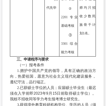
代先华
师均只招
②
收少数民
2201
专业
族骨干计
基础考核
1
划
名。
③
3301
综合
能力考核
三
、申请程序与要求
（一）
报考条件
1.
拥护中国共产党的领导，具有正确的政治方
向，热爱祖国，愿意为社会主义现代化建设服务，
遵纪守法，品行端正。
2.
已获硕士学位的人员；应届硕士毕业生（最迟
须在入学前即
2023
年
9
月
15
日前取得硕士学位）。
我校不招收同等学力考生报考博士研究生。
3.
获得境外教育科研机构学位、学历的人员（须