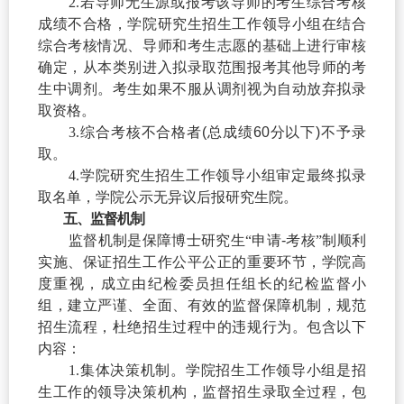
2.
若导师无生源或报考该导师的考生综合考核
成绩不合格，
学院研究生招生工作领导小组
在结合
综合考核情况、
导师和考生志愿的基础上进行审核
确定
，
从本类别进入拟录取范围报考其他导师的考
生中调剂。
考生如果不服从调剂视为自动放弃拟录
取资格。
3.
综合考核不合格者
(
总成绩
60
分以下
)
不予录
取。
4.
学院研究生招生工作领导小组审定最终拟录
取名单，学院公示无异议后报研究生院。
五、监督机制
监督机制是保障博士研究生“申请
-
考核”制顺利
实施、保证招生工作公平公正的重要环节，学院高
度重视，成立由纪检委员担任组长的纪检监督小
组，建立严谨、全面、有效的监督保障机制，规范
招生流程，杜绝招生过程中的违规行为。包含以下
内容：
1.
集体决策机制。学院招生工作领导小组是招
生工作的领导决策机构，监督招生录取全过程，包