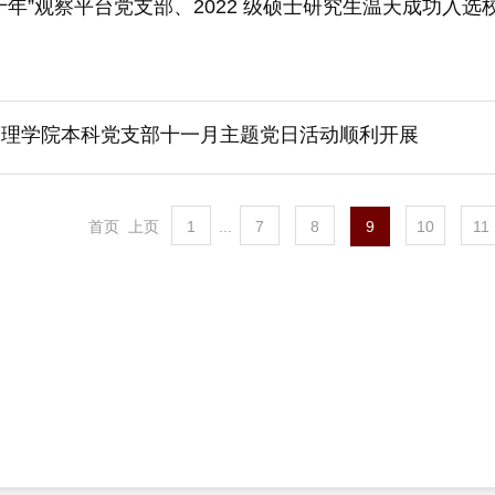
十年”观察平台党支部、2022 级硕士研究生温天成功入选
管理学院本科党支部十一月主题党日活动顺利开展
首页
上页
1
...
7
8
9
10
11