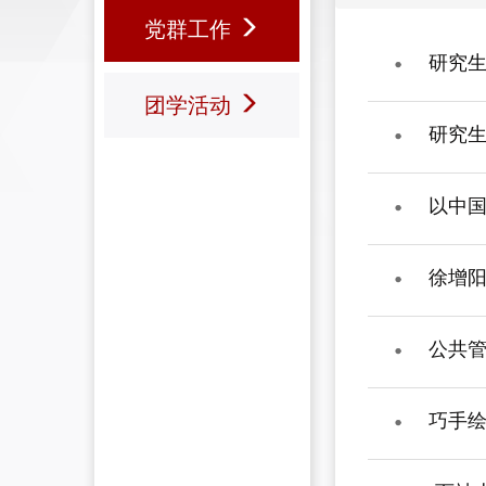
党群工作
研究生
团学活动
研究生
以中
徐增阳
公共管
巧手