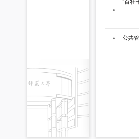
“百社
公共